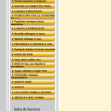
Noeuds fantaisies et chapeaux
NOEUDS ET BARETTES NOEL
LAISSES EXPOSITION
PYJMA EXPO TAILLE STANDARD
ET +++
Papillottes elastiques pinces
séparatrices
LAISSES À ENROULEUR
Bouteille mélangeur et spray
Matériel toilettage et expo
FRIANDISES Et FROMAGE YAK
Pommade mémère et baume coussinets
SOINS DU POIL
Soins dents oreilles yeux
HUILES bio, coco liquide et
merveilleuse
Argent colloïdal et Argile Verte
STICKERS vêtements
TRANSFERTS
JOUETS NOËL
JOUETS
SACS RAIN’S PARIS et KENNEL
ARTICLES AVEC YORKS
Infos & Services