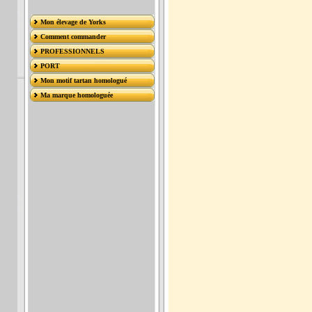
Mon élevage de Yorks
Comment commander
PROFESSIONNELS
PORT
Mon motif tartan homologué
Ma marque homologuée