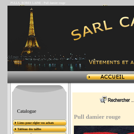
PULLS, ROBES LAINE
-
Pull damier rouge
Catalogue
Pull damier rouge
Liens pour régler vos achats
Tableau des tailles