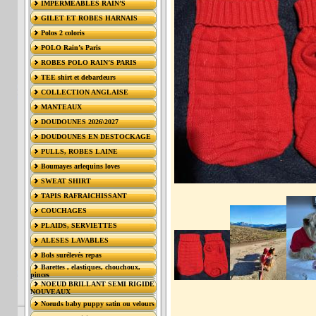
IMPERMÉABLES RAIN’S
GILET ET ROBES HARNAIS
Polos 2 coloris
POLO Rain’s Paris
ROBES POLO RAIN’S PARIS
TEE shirt et debardeurs
COLLECTION ANGLAISE
MANTEAUX
DOUDOUNES 2026\2027
DOUDOUNES EN DESTOCKAGE
PULLS, ROBES LAINE
Boumayes arlequins loves
SWEAT SHIRT
TAPIS RAFRAICHISSANT
COUCHAGES
PLAIDS, SERVIETTES
ALESES LAVABLES
Bols surélevés repas
Barettes , elastiques, chouchoux,
pinces
NOEUD BRILLANT SEMI RIGIDE
NOUVEAUX
Noeuds baby puppy satin ou velours