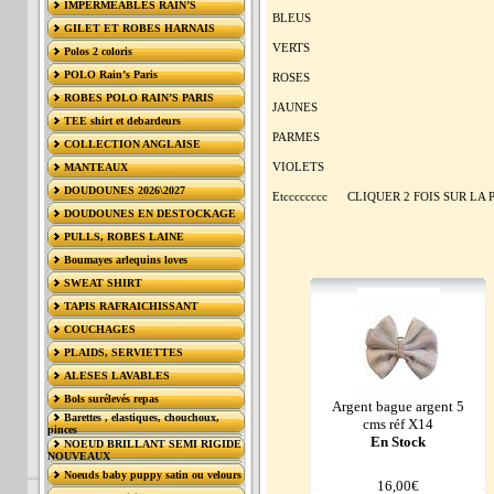
IMPERMÉABLES RAIN’S
BLEUS
GILET ET ROBES HARNAIS
VERTS
Polos 2 coloris
POLO Rain’s Paris
ROSES
ROBES POLO RAIN’S PARIS
JAUNES
TEE shirt et debardeurs
PARMES
COLLECTION ANGLAISE
VIOLETS
MANTEAUX
DOUDOUNES 2026\2027
Etcccccccc CLIQUER 2 FOIS SUR L
DOUDOUNES EN DESTOCKAGE
PULLS, ROBES LAINE
Boumayes arlequins loves
SWEAT SHIRT
TAPIS RAFRAICHISSANT
COUCHAGES
PLAIDS, SERVIETTES
ALESES LAVABLES
Bols surélevés repas
Argent bague argent 5
Barettes , elastiques, chouchoux,
cms réf X14
pinces
En Stock
NOEUD BRILLANT SEMI RIGIDE
NOUVEAUX
Noeuds baby puppy satin ou velours
16,00€