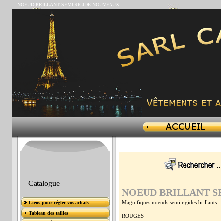
NOEUD BRILLANT SEMI RIGIDE NOUVEAUX
Catalogue
NOEUD BRILLANT S
Magnifiques noeuds semi rigides brillants
Liens pour régler vos achats
Tableau des tailles
ROUGES