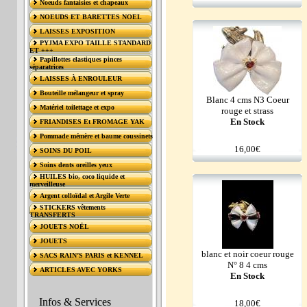
Noeuds fantaisies et chapeaux
NOEUDS ET BARETTES NOEL
LAISSES EXPOSITION
PYJMA EXPO TAILLE STANDARD
ET +++
Papillottes elastiques pinces
séparatrices
LAISSES À ENROULEUR
Bouteille mélangeur et spray
Blanc 4 cms N3 Coeur
Matériel toilettage et expo
rouge et strass
En Stock
FRIANDISES Et FROMAGE YAK
Pommade mémère et baume coussinets
16,00€
SOINS DU POIL
Soins dents oreilles yeux
HUILES bio, coco liquide et
merveilleuse
Argent colloïdal et Argile Verte
STICKERS vêtements
TRANSFERTS
JOUETS NOËL
JOUETS
blanc et noir coeur rouge
SACS RAIN’S PARIS et KENNEL
N° 8 4 cms
ARTICLES AVEC YORKS
En Stock
Infos & Services
18,00€