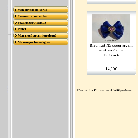
Mon élevage de Yorks
Comment commander
PROFESSIONNELS
PORT
Mon motif tartan homologué
Ma marque homologuée
Bleu nuit N5 coeur argent
et strass 4 cms
En Stock
14,00€
Résultats
1
à
12
sur un total de
96
produit(s)