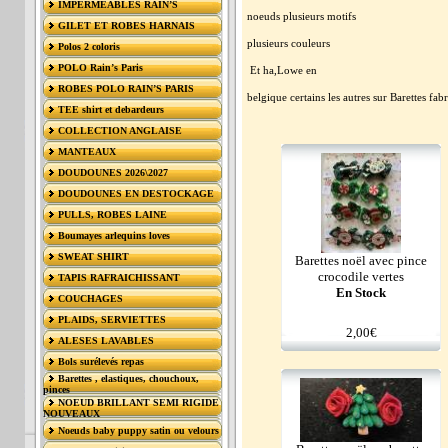
IMPERMÉABLES RAIN’S
noeuds plusieurs motifs
GILET ET ROBES HARNAIS
plusieurs couleurs
Polos 2 coloris
POLO Rain’s Paris
Et ha,Lowe en
ROBES POLO RAIN’S PARIS
belgique certains les autres sur Barettes fa
TEE shirt et debardeurs
COLLECTION ANGLAISE
MANTEAUX
DOUDOUNES 2026\2027
DOUDOUNES EN DESTOCKAGE
PULLS, ROBES LAINE
Boumayes arlequins loves
SWEAT SHIRT
Barettes noël avec pince
crocodile vertes
TAPIS RAFRAICHISSANT
En Stock
COUCHAGES
PLAIDS, SERVIETTES
2,00€
ALESES LAVABLES
Bols surélevés repas
Barettes , elastiques, chouchoux,
pinces
NOEUD BRILLANT SEMI RIGIDE
NOUVEAUX
Noeuds baby puppy satin ou velours