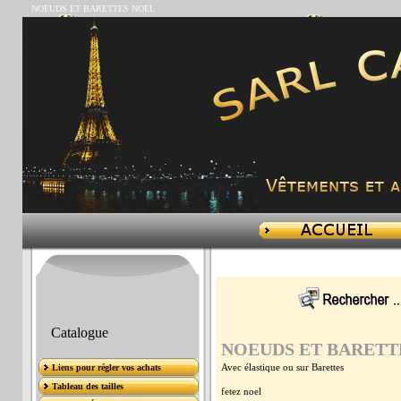
NOEUDS ET BARETTES NOEL
Catalogue
NOEUDS ET BARETT
Avec élastique ou sur Barettes
Liens pour régler vos achats
Tableau des tailles
fetez noel