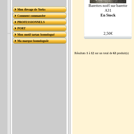
Barettes noël sur barette
Mon élevage de Yorks
A31
En Stock
Comment commander
PROFESSIONNELS
PORT
2,50€
Mon motif tartan homologué
Ma marque homologuée
Résultats
1
à
12
sur un total de
63
produit(s)