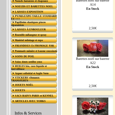
Barettes noël sur barette
Noeuds fantaisies et chapeaux
A14
NOEUDS ET BARETTES NOEL
En Stock
LAISSES EXPOSITION
PYJMA EXPO TAILLE STANDARD
ET +++
Papillottes elastiques pinces
séparatrices
2,50€
LAISSES À ENROULEUR
Bouteille mélangeur et spray
Matériel toilettage et expo
FRIANDISES Et FROMAGE YAK
Pommade mémère et baume coussinets
SOINS DU POIL
Barettes noël sur barette
Soins dents oreilles yeux
A22
HUILES bio, coco liquide et
En Stock
merveilleuse
Argent colloïdal et Argile Verte
STICKERS vêtements
TRANSFERTS
JOUETS NOËL
2,50€
JOUETS
SACS RAIN’S PARIS et KENNEL
ARTICLES AVEC YORKS
Infos & Services