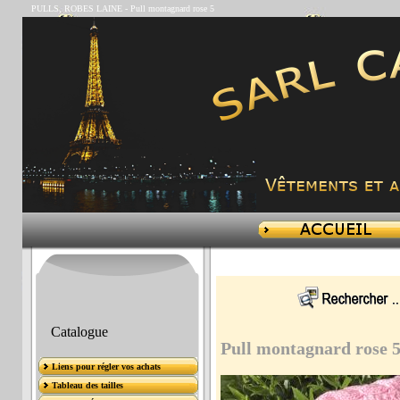
PULLS, ROBES LAINE
-
Pull montagnard rose 5
Catalogue
Pull montagnard rose 
Liens pour régler vos achats
Tableau des tailles