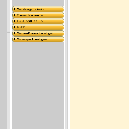
Mon élevage de Yorks
Comment commander
PROFESSIONNELS
PORT
Mon motif tartan homologué
Ma marque homologuée