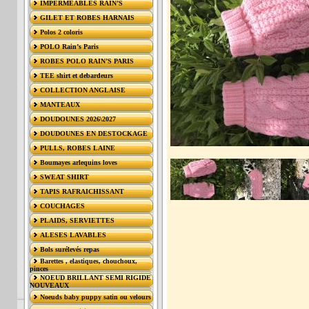
IMPERMÉABLES RAIN’S
GILET ET ROBES HARNAIS
Polos 2 coloris
POLO Rain’s Paris
ROBES POLO RAIN’S PARIS
TEE shirt et debardeurs
COLLECTION ANGLAISE
MANTEAUX
DOUDOUNES 2026\2027
DOUDOUNES EN DESTOCKAGE
PULLS, ROBES LAINE
Boumayes arlequins loves
SWEAT SHIRT
TAPIS RAFRAICHISSANT
COUCHAGES
PLAIDS, SERVIETTES
ALESES LAVABLES
Bols surélevés repas
Barettes , elastiques, chouchoux,
pinces
NOEUD BRILLANT SEMI RIGIDE
NOUVEAUX
Noeuds baby puppy satin ou velours