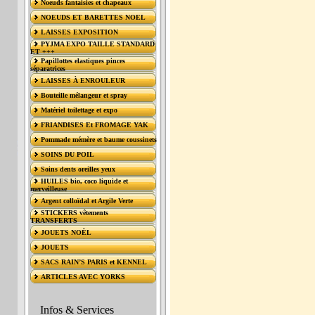
Noeuds fantaisies et chapeaux
NOEUDS ET BARETTES NOEL
LAISSES EXPOSITION
PYJMA EXPO TAILLE STANDARD
ET +++
Papillottes elastiques pinces
séparatrices
LAISSES À ENROULEUR
Bouteille mélangeur et spray
Matériel toilettage et expo
FRIANDISES Et FROMAGE YAK
Pommade mémère et baume coussinets
SOINS DU POIL
Soins dents oreilles yeux
HUILES bio, coco liquide et
merveilleuse
Argent colloïdal et Argile Verte
STICKERS vêtements
TRANSFERTS
JOUETS NOËL
JOUETS
SACS RAIN’S PARIS et KENNEL
ARTICLES AVEC YORKS
Infos & Services