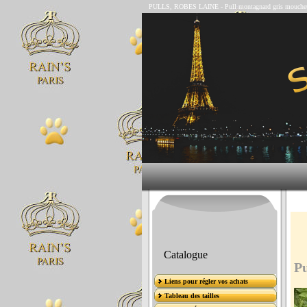
PULLS, ROBES LAINE
-
Pull montagnard gris mouchet
Catalogue
Pu
Liens pour régler vos achats
Tableau des tailles