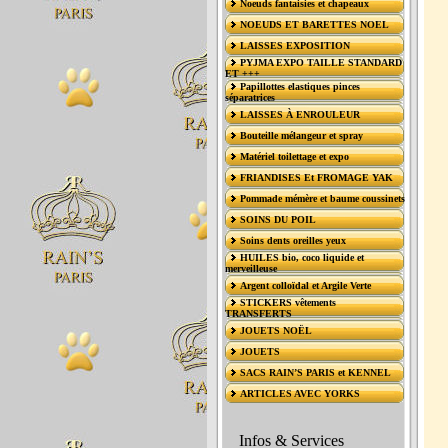
Noeuds fantaisies et chapeaux
NOEUDS ET BARETTES NOEL
LAISSES EXPOSITION
PYJMA EXPO TAILLE STANDARD
ET +++
Papillottes elastiques pinces
séparatrices
LAISSES À ENROULEUR
Bouteille mélangeur et spray
Matériel toilettage et expo
FRIANDISES Et FROMAGE YAK
Pommade mémère et baume coussinets
SOINS DU POIL
Soins dents oreilles yeux
HUILES bio, coco liquide et
merveilleuse
Argent colloïdal et Argile Verte
STICKERS vêtements
TRANSFERTS
JOUETS NOËL
JOUETS
SACS RAIN’S PARIS et KENNEL
ARTICLES AVEC YORKS
Infos & Services