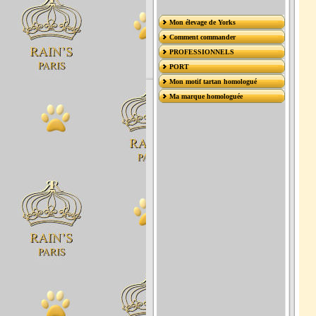
Mon élevage de Yorks
Comment commander
PROFESSIONNELS
PORT
Mon motif tartan homologué
Ma marque homologuée