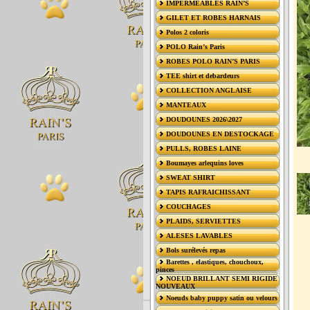
IMPERMÉABLES RAIN’S
GILET ET ROBES HARNAIS
Polos 2 coloris
POLO Rain’s Paris
ROBES POLO RAIN’S PARIS
TEE shirt et debardeurs
COLLECTION ANGLAISE
MANTEAUX
DOUDOUNES 2026\2027
DOUDOUNES EN DESTOCKAGE
PULLS, ROBES LAINE
Boumayes arlequins loves
SWEAT SHIRT
TAPIS RAFRAICHISSANT
COUCHAGES
PLAIDS, SERVIETTES
ALESES LAVABLES
Bols surélevés repas
Barettes , elastiques, chouchoux,
pinces
NOEUD BRILLANT SEMI RIGIDE
NOUVEAUX
Noeuds baby puppy satin ou velours