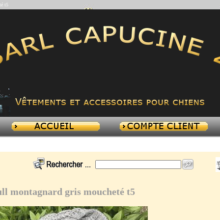
é t5
ll montagnard gris moucheté t5