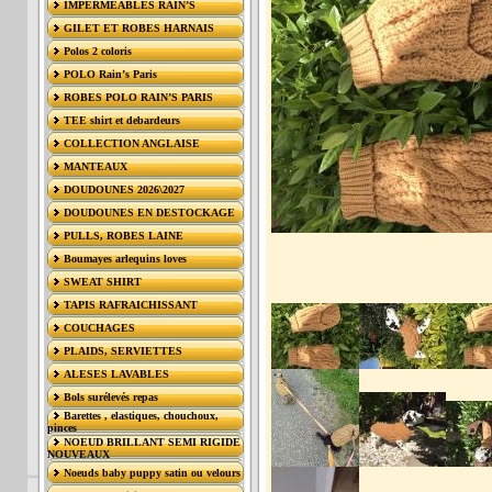
IMPERMÉABLES RAIN’S
GILET ET ROBES HARNAIS
Polos 2 coloris
POLO Rain’s Paris
ROBES POLO RAIN’S PARIS
TEE shirt et debardeurs
COLLECTION ANGLAISE
MANTEAUX
DOUDOUNES 2026\2027
DOUDOUNES EN DESTOCKAGE
PULLS, ROBES LAINE
Boumayes arlequins loves
SWEAT SHIRT
TAPIS RAFRAICHISSANT
COUCHAGES
PLAIDS, SERVIETTES
ALESES LAVABLES
Bols surélevés repas
Barettes , elastiques, chouchoux,
pinces
NOEUD BRILLANT SEMI RIGIDE
NOUVEAUX
Noeuds baby puppy satin ou velours