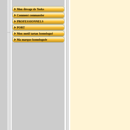
Mon élevage de Yorks
Comment commander
PROFESSIONNELS
PORT
Mon motif tartan homologué
Ma marque homologuée