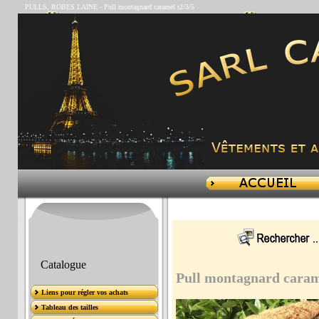
PULLS, ROBES LAINE
-
Pull montagnard caramel t2/3/5
Catalogue
Pull montagnard caram
Liens pour régler vos achats
Tableau des tailles