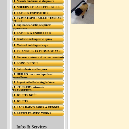
Noeuds fantaisies et chapeaux
NOEUDS ET BARETTES NOEL
LAISSES EXPOSITION
PYJMA EXPO TAILLE STANDARD
ET +++
Papillottes elastiques pinces
séparatrices
LAISSES À ENROULEUR
Bouteille mélangeur et spray
Matériel toilettage et expo
FRIANDISES Et FROMAGE YAK
Pommade mémère et baume coussinets
SOINS DU POIL
Soins dents oreilles yeux
HUILES bio, coco liquide et
merveilleuse
Argent colloïdal et Argile Verte
STICKERS vêtements
TRANSFERTS
JOUETS NOËL
JOUETS
SACS RAIN’S PARIS et KENNEL
ARTICLES AVEC YORKS
Infos & Services